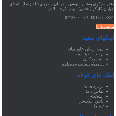
دفتر مرکزی بوشهر : بوشهر . خیابان مطهری (باغ زهرا) ، ابتدای
خیابان کارگر ( هلالی) ، نبش کوچه تلاش 2
09173728841 - 07733580079
تماس با ما
لینکهای مفید
بیمه زندگی خاورمیانه
پرداخت حق بیمه
بیمه مرکزی
استعلام اصالت بیمه نامه
لینک های کوتاه
درباره ی ما
تماس با ما
استخدام
دانلود اپلیکیشن
تیم ما