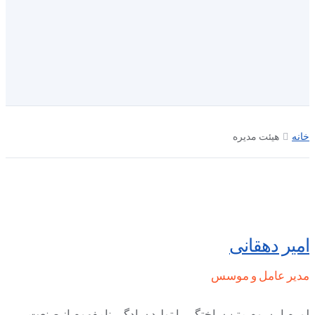
خانه
هيئت مدیره
امیر دهقانی
مدیر عامل و موسس
لورم ایپسوم متن ساختگی با تولید سادگی نامفهوم از صنعت