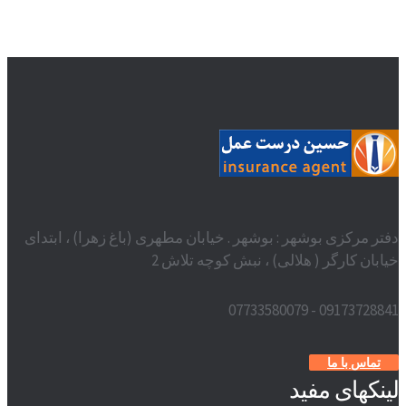
دفتر مرکزی بوشهر : بوشهر . خیابان مطهری (باغ زهرا) ، ابتدای
خیابان کارگر ( هلالی) ، نبش کوچه تلاش 2
09173728841 - 07733580079
تماس با ما
لینکهای مفید