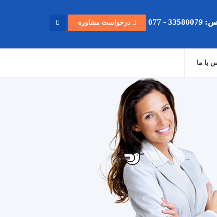
33580 - 077
درخواست مشاوره
 با ما