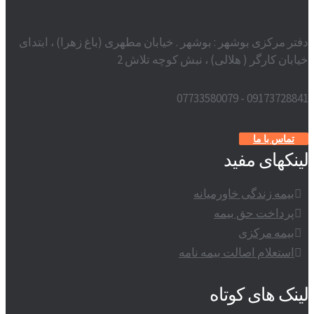
دفتر مرکزی بوشهر : بوشهر . خیابان مطهری (باغ زهرا) ، ابتدای
خیابان کارگر ( هلالی) ، نبش کوچه تلاش 2
09173728841 - 07733580079
تماس با ما
لینکهای مفید
بیمه زندگی خاورمیانه
پرداخت حق بیمه
بیمه مرکزی
استعلام اصالت بیمه نامه
لینک های کوتاه