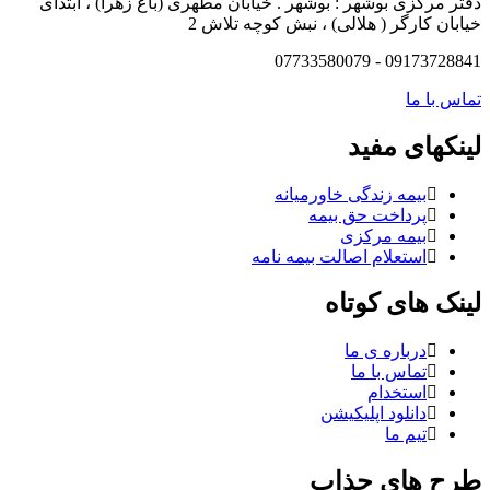
دفتر مرکزی بوشهر : بوشهر . خیابان مطهری (باغ زهرا) ، ابتدای
خیابان کارگر ( هلالی) ، نبش کوچه تلاش 2
09173728841 - 07733580079
تماس با ما
لینکهای مفید
بیمه زندگی خاورمیانه
پرداخت حق بیمه
بیمه مرکزی
استعلام اصالت بیمه نامه
لینک های کوتاه
درباره ی ما
تماس با ما
استخدام
دانلود اپلیکیشن
تیم ما
طرح های جذاب