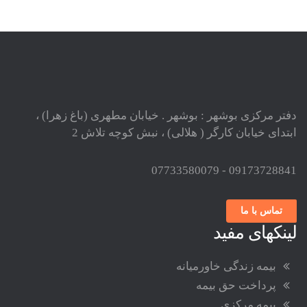
دفتر مرکزی بوشهر : بوشهر . خیابان مطهری (باغ زهرا) ،
ابتدای خیابان کارگر ( هلالی) ، نبش کوچه تلاش 2
09173728841 - 07733580079
تماس با ما
لینکهای مفید
بیمه زندگی خاورمیانه
پرداخت حق بیمه
بیمه مرکزی