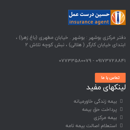
دفتر مرکزی بوشهر : بوشهر . خیابان مطهری (باغ زهرا) ،
ابتدای خیابان کارگر ( هلالی) ، نبش کوچه تلاش 2
09173728841 - 07733580079
تماس با ما
لینکهای مفید
بیمه زندگی خاورمیانه
پرداخت حق بیمه
بیمه مرکزی
استعلام اصالت بیمه نامه