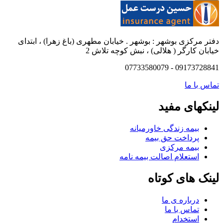
دفتر مرکزی بوشهر : بوشهر . خیابان مطهری (باغ زهرا) ، ابتدای
خیابان کارگر ( هلالی) ، نبش کوچه تلاش 2
09173728841 - 07733580079
تماس با ما
لینکهای مفید
بیمه زندگی خاورمیانه
پرداخت حق بیمه
بیمه مرکزی
استعلام اصالت بیمه نامه
لینک های کوتاه
درباره ی ما
تماس با ما
استخدام