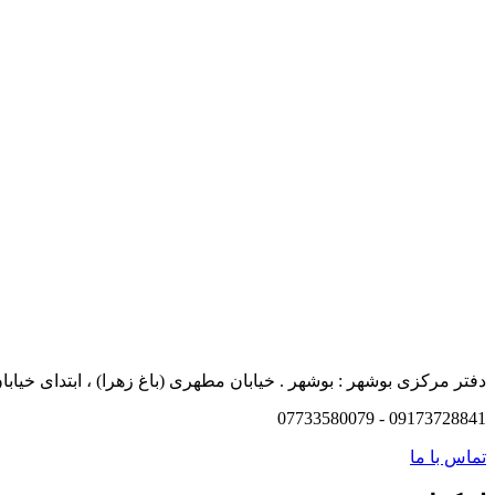
دفتر مرکزی بوشهر : بوشهر . خیابان مطهری (باغ زهرا) ، ابتدای خیابان
09173728841 - 07733580079
تماس با ما