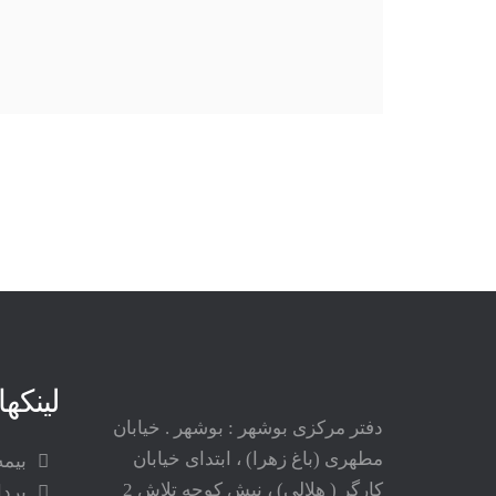
لینکه
دفتر مرکزی بوشهر : بوشهر . خیابان
مطهری (باغ زهرا) ، ابتدای خیابان
بیمه
کارگر ( هلالی) ، نبش کوچه تلاش 2
پرد