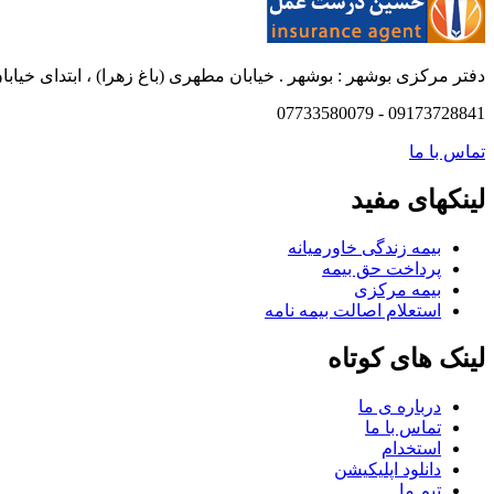
دفتر مرکزی بوشهر : بوشهر . خیابان مطهری (باغ زهرا) ، ابتدای خیابان
09173728841 - 07733580079
تماس با ما
لینکهای مفید
بیمه زندگی خاورمیانه
پرداخت حق بیمه
بیمه مرکزی
استعلام اصالت بیمه نامه
لینک های کوتاه
درباره ی ما
تماس با ما
استخدام
دانلود اپلیکیشن
تیم ما