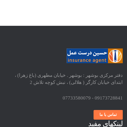
دفتر مرکزی بوشهر : بوشهر . خیابان مطهری (باغ زهرا) ،
ابتدای خیابان کارگر ( هلالی) ، نبش کوچه تلاش 2
09173728841 - 07733580079
تماس با ما
لینکهای مفید