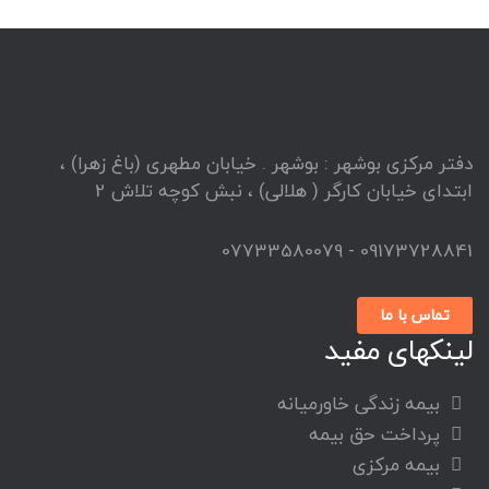
دفتر مرکزی بوشهر : بوشهر . خیابان مطهری (باغ زهرا) ،
ابتدای خیابان کارگر ( هلالی) ، نبش کوچه تلاش 2
09173728841 - 07733580079
تماس با ما
لینکهای مفید
بیمه زندگی خاورمیانه
پرداخت حق بیمه
بیمه مرکزی